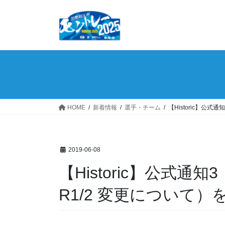
コ
ナ
ン
ビ
テ
ゲ
ン
ー
ツ
シ
へ
ョ
ス
ン
キ
に
ッ
移
HOME
新着情報
選手・チーム
【Historic】公式通
プ
動
2019-06-08
【Historic】公式通知3（SS2/SS4 MATSUSHIRO
R1/2 変更について