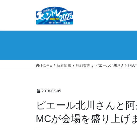
コ
ナ
ン
ビ
テ
ゲ
ン
ー
ツ
シ
へ
ョ
ス
ン
キ
に
ッ
移
HOME
新着情報
観戦案内
ピエール北川さんと阿久
プ
動
2018-06-05
ピエール北川さんと阿久津栄一さん、ふたりの
MCが会場を盛り上げ