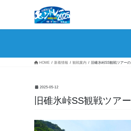
コ
ナ
ン
ビ
テ
ゲ
ン
ー
ツ
シ
へ
ョ
ス
ン
キ
に
ッ
移
HOME
新着情報
観戦案内
旧碓氷峠SS観戦ツアー
プ
動
2025-05-12
旧碓氷峠SS観戦ツア